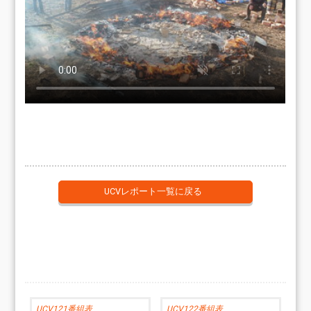
UCVレポート一覧に戻る
UCV121番組表
UCV122番組表