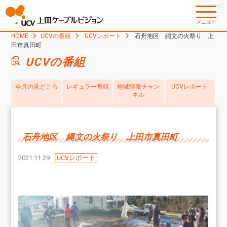
メニュー
HOME
UCVの番組
UCVレポート
石舟地区 縄文の火祭り 上
田市真田町
UCVの番組
今月の見どころ
レギュラー番組
地域情報チャン
UCVレポート
ネル
石舟地区 縄文の火祭り 上田市真田町
2021.11.29
UCVレポート