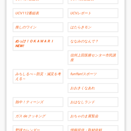
UCV112番組表
UCVレポート
推しのワイン
はたらきモン
めっけ！ＯＫＡＷＡＲＩ
ななみのなんで？
NEW!
信州上田医療センター市民講
座
みちしるべ～防災・減災を考
fun!fan!スポーツ
える～
おおきくなあれ
熱中！ティーンズ
おはなしランド
ガス de クッキング
おちゃのま展覧会
野球カレンダー
情報提供・取材依頼