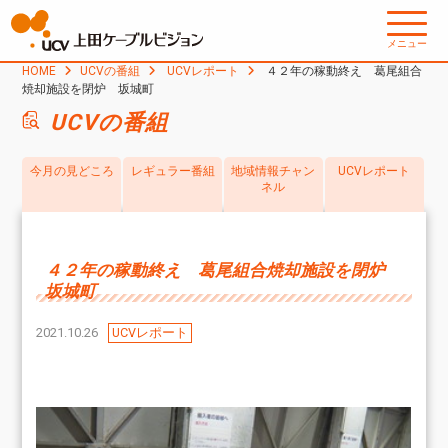
メニュー
HOME
UCVの番組
UCVレポート
４２年の稼動終え 葛尾組合
焼却施設を閉炉 坂城町
UCVの番組
今月の見どころ
レギュラー番組
地域情報チャン
UCVレポート
ネル
４２年の稼動終え 葛尾組合焼却施設を閉炉
坂城町
2021.10.26
UCVレポート