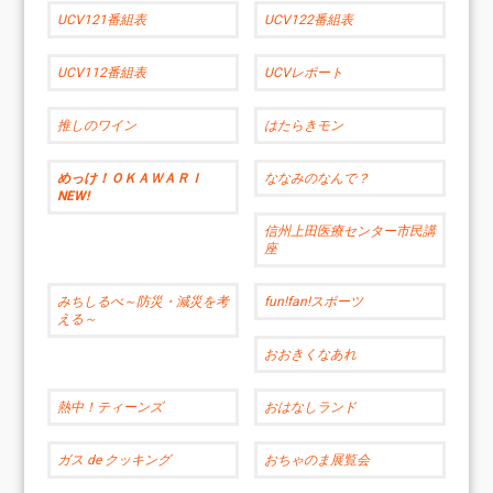
UCV121番組表
UCV122番組表
UCV112番組表
UCVレポート
推しのワイン
はたらきモン
めっけ！ＯＫＡＷＡＲＩ
ななみのなんで？
NEW!
信州上田医療センター市民講
座
みちしるべ～防災・減災を考
fun!fan!スポーツ
える～
おおきくなあれ
熱中！ティーンズ
おはなしランド
ガス de クッキング
おちゃのま展覧会