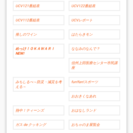
UCV121番組表
UCV122番組表
UCV112番組表
UCVレポート
推しのワイン
はたらきモン
めっけ！ＯＫＡＷＡＲＩ
ななみのなんで？
NEW!
信州上田医療センター市民講
座
みちしるべ～防災・減災を考
fun!fan!スポーツ
える～
おおきくなあれ
熱中！ティーンズ
おはなしランド
ガス de クッキング
おちゃのま展覧会