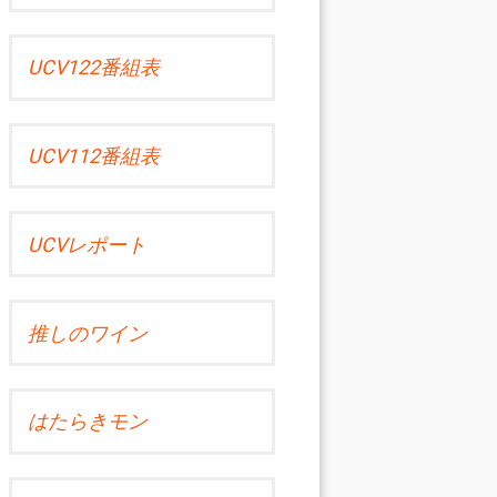
UCV122番組表
UCV112番組表
UCVレポート
推しのワイン
はたらきモン