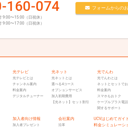
-160-074
フォームからの
 9:00〜15:00（日祝休）
 9:00〜17:00（日祝休）
光テレビ
光ネット
光でんわ
光テレビとは
光ネットとは
光でんわとは
チャンネル案内
選べる4コース
ネットとセットで
料金案内
オプションサービス
料金案内
デジタルチューナー
加入初期費用
スマホもおトク
【光ネット】セット割引
ケーブルプラス電
関するサポート
加入者向け情報
会社案内
UCVはじめてガイ
料金シミュレーシ
加入者プレゼント
沿革