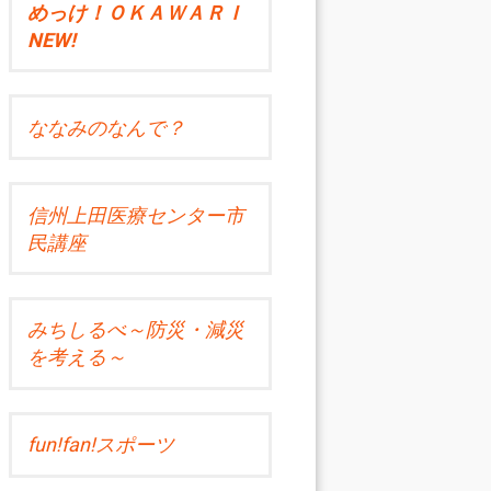
めっけ！ＯＫＡＷＡＲＩ
NEW!
ななみのなんで？
信州上田医療センター市
民講座
みちしるべ～防災・減災
を考える～
fun!fan!スポーツ