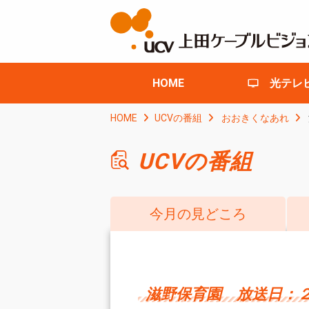
HOME
光テレ
HOME
UCVの番組
おおきくなあれ
UCVの番組
今月の見どころ
滋野保育園 放送日：