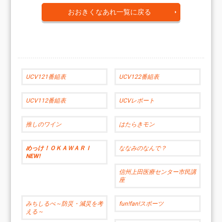
おおきくなあれ一覧に戻る
UCV121番組表
UCV122番組表
UCV112番組表
UCVレポート
推しのワイン
はたらきモン
めっけ！ＯＫＡＷＡＲＩ
ななみのなんで？
NEW!
信州上田医療センター市民講
座
みちしるべ～防災・減災を考
fun!fan!スポーツ
える～