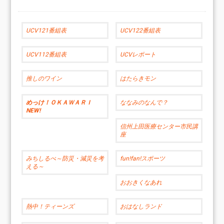
UCV121番組表
UCV122番組表
UCV112番組表
UCVレポート
推しのワイン
はたらきモン
めっけ！ＯＫＡＷＡＲＩ
ななみのなんで？
NEW!
信州上田医療センター市民講
座
みちしるべ～防災・減災を考
fun!fan!スポーツ
える～
おおきくなあれ
熱中！ティーンズ
おはなしランド