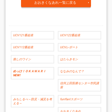
おおきくなあれ一覧に戻る
UCV121番組表
UCV122番組表
UCV112番組表
UCVレポート
推しのワイン
はたらきモン
めっけ！ＯＫＡＷＡＲＩ
ななみのなんで？
NEW!
信州上田医療センター市民講
座
みちしるべ～防災・減災を考
fun!fan!スポーツ
える～
おおきくなあれ