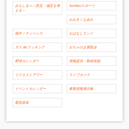
みちしるべ～防災・減災を考
fun!fan!スポーツ
える～
おおきくなあれ
熱中！ティーンズ
おはなしランド
ガス de クッキング
おちゃのま展覧会
野球カレンダー
情報提供・取材依頼
リクエストアワー
ライブカメラ
イベントカレンダー
募集情報掲示板
緊急放送