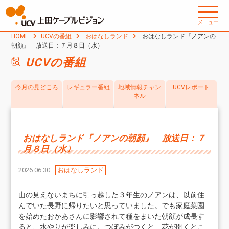
メニュー
HOME
UCVの番組
おはなしランド
おはなしランド『ノアンの
朝顔』 放送日：７月８日（水）
UCVの番組
今月の見どころ
レギュラー番組
地域情報チャン
UCVレポート
ネル
おはなしランド『ノアンの朝顔』 放送日：７
月８日（水）
2026.06.30
おはなしランド
山の見えないまちに引っ越した３年生のノアンは、以前住
んでいた長野に帰りたいと思っていました。でも家庭菜園
を始めたおかあさんに影響されて種をまいた朝顔が成長す
ると、水やりが楽しみに。つぼみがつくと、花が開くとこ