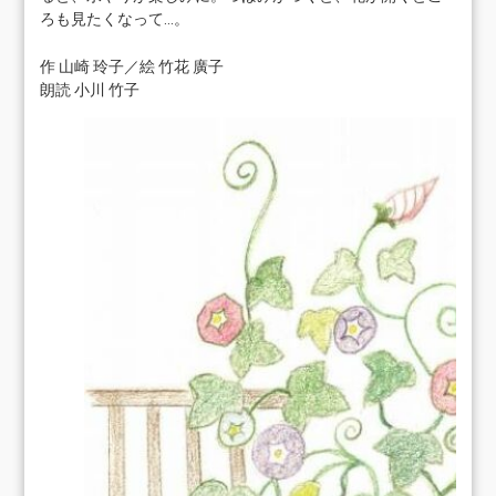
ろも見たくなって…。
作 山崎 玲子／絵 竹花 廣子
朗読 小川 竹子