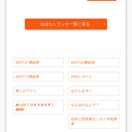
おはなしランド一覧に戻る
UCV121番組表
UCV122番組表
UCV112番組表
UCVレポート
推しのワイン
はたらきモン
めっけ！ＯＫＡＷＡＲＩ
ななみのなんで？
NEW!
信州上田医療センター市民講
座