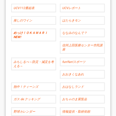
UCV112番組表
UCVレポート
推しのワイン
はたらきモン
めっけ！ＯＫＡＷＡＲＩ
ななみのなんで？
NEW!
信州上田医療センター市民講
座
みちしるべ～防災・減災を考
fun!fan!スポーツ
える～
おおきくなあれ
熱中！ティーンズ
おはなしランド
ガス de クッキング
おちゃのま展覧会
野球カレンダー
情報提供・取材依頼