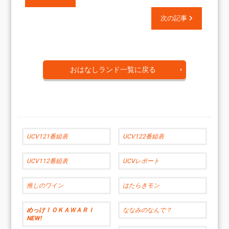
次の記事
おはなしランド一覧に戻る
UCV121番組表
UCV122番組表
UCV112番組表
UCVレポート
推しのワイン
はたらきモン
めっけ！ＯＫＡＷＡＲＩ
ななみのなんで？
NEW!