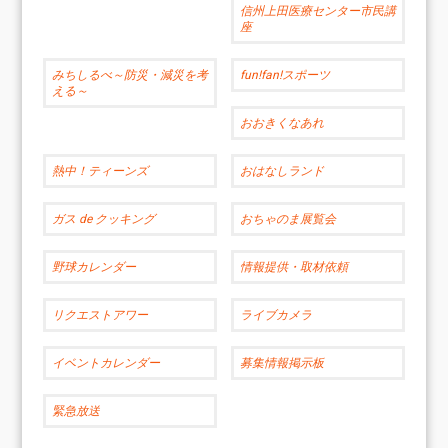
信州上田医療センター市民講
座
みちしるべ～防災・減災を考
fun!fan!スポーツ
える～
おおきくなあれ
熱中！ティーンズ
おはなしランド
ガス de クッキング
おちゃのま展覧会
野球カレンダー
情報提供・取材依頼
リクエストアワー
ライブカメラ
イベントカレンダー
募集情報掲示板
緊急放送