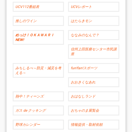
UCV112番組表
UCVレポート
推しのワイン
はたらきモン
めっけ！ＯＫＡＷＡＲＩ
ななみのなんで？
NEW!
信州上田医療センター市民講
座
みちしるべ～防災・減災を考
fun!fan!スポーツ
える～
おおきくなあれ
熱中！ティーンズ
おはなしランド
ガス de クッキング
おちゃのま展覧会
野球カレンダー
情報提供・取材依頼