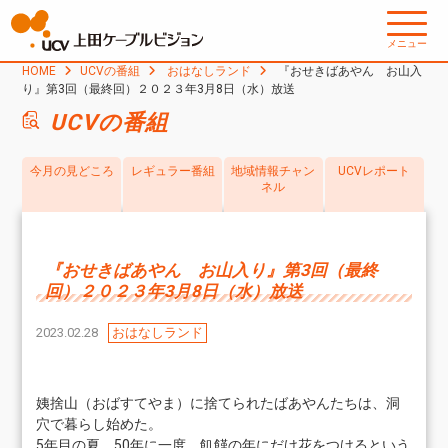
メニュー
HOME
UCVの番組
おはなしランド
『おせきばあやん お山入
り』第3回（最終回）２０２３年3月8日（水）放送
UCVの番組
今月の見どころ
レギュラー番組
地域情報チャン
UCVレポート
ネル
『おせきばあやん お山入り』第3回（最終
回）２０２３年3月8日（水）放送
2023.02.28
おはなしランド
姨捨山（おばすてやま）に捨てられたばあやんたちは、洞
穴で暮らし始めた。
5年目の夏。50年に一度、飢饉の年にだけ花をつけるという