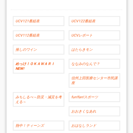
UCV121番組表
UCV122番組表
UCV112番組表
UCVレポート
推しのワイン
はたらきモン
めっけ！ＯＫＡＷＡＲＩ
ななみのなんで？
NEW!
信州上田医療センター市民講
座
みちしるべ～防災・減災を考
fun!fan!スポーツ
える～
おおきくなあれ
熱中！ティーンズ
おはなしランド