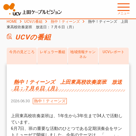
メニュー
HOME
UCVの番組
熱中！ティーンズ
熱中！ティーンズ 上田
東高校吹奏楽班 放送日：７月６日（月）
UCVの番組
今月の見どころ
レギュラー番組
地域情報チャン
UCVレポート
ネル
熱中！ティーンズ 上田東高校吹奏楽班 放送
日：７月６日（月）
2026.06.30
熱中！ティーンズ
上田東高校吹奏楽班は、1年生から3年生まで34人で活動し
ています。
6月7日、班の重要な活動のひとつである定期演奏会をサン
トミューゼで開催しました。今年のテーマは、「 」。