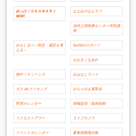
めっけ！ＯＫＡＷＡＲＩ
ななみのなんで？
NEW!
信州上田医療センター市民講
座
みちしるべ～防災・減災を考
fun!fan!スポーツ
える～
おおきくなあれ
熱中！ティーンズ
おはなしランド
ガス de クッキング
おちゃのま展覧会
野球カレンダー
情報提供・取材依頼
リクエストアワー
ライブカメラ
イベントカレンダー
募集情報掲示板