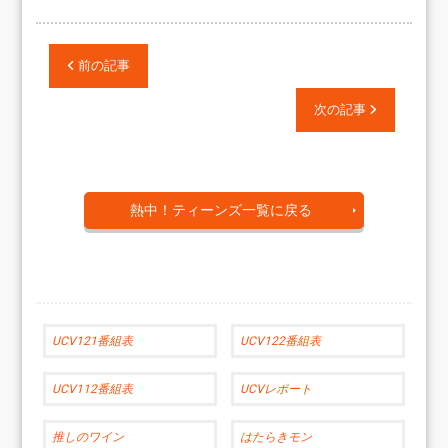
前の記事
次の記事
熱中！ティーンズ一覧に戻る
UCV121番組表
UCV122番組表
UCV112番組表
UCVレポート
推しのワイン
はたらきモン