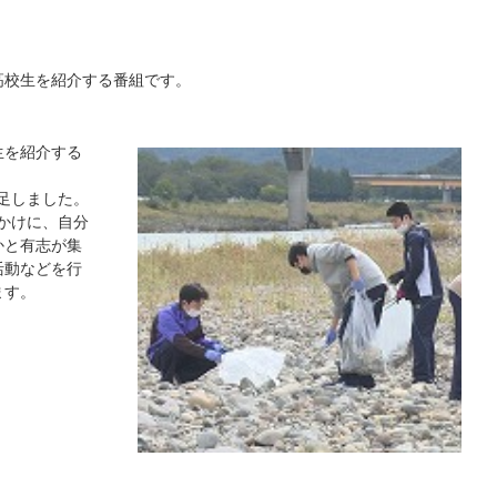
高校生を紹介する番組です。
生を紹介する
発足しました。
っかけに、自分
かと有志が集
活動などを行
ます。