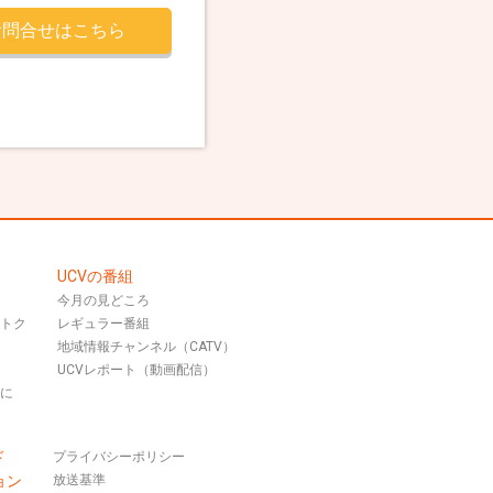
お問合せはこちら
UCVの番組
今月の見どころ
おトク
レギュラー番組
地域情報チャンネル（CATV）
UCVレポート（動画配信）
話に
ド
プライバシーポリシー
ョン
放送基準