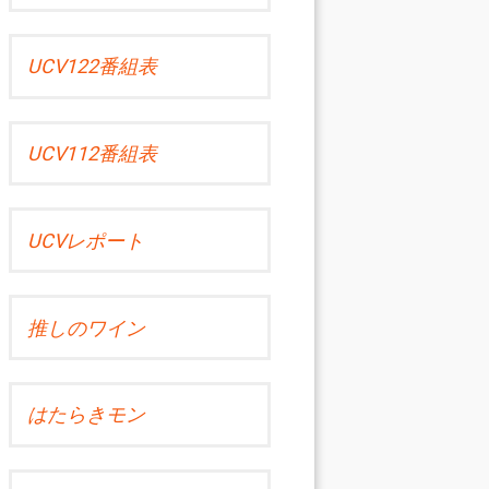
UCV122番組表
UCV112番組表
UCVレポート
推しのワイン
はたらきモン