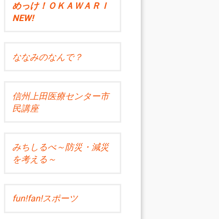
めっけ！ＯＫＡＷＡＲＩ
NEW!
ななみのなんで？
信州上田医療センター市
民講座
みちしるべ～防災・減災
を考える～
fun!fan!スポーツ