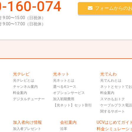
-160-074
フォームからの
 9:00〜15:00（日祝休）
 9:00〜17:00（日祝休）
光テレビ
光ネット
光でんわ
光テレビとは
光ネットとは
光でんわとは
チャンネル案内
選べる4コース
ネットとセットで
料金案内
オプションサービス
料金案内
デジタルチューナー
加入初期費用
スマホもおトク
【光ネット】セット割引
ケーブルプラス電
関するサポート
加入者向け情報
会社案内
UCVはじめてガイ
料金シミュレーシ
加入者プレゼント
沿革