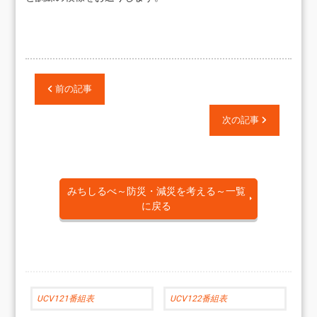
前の記事
次の記事
みちしるべ～防災・減災を考える～一覧
に戻る
UCV121番組表
UCV122番組表