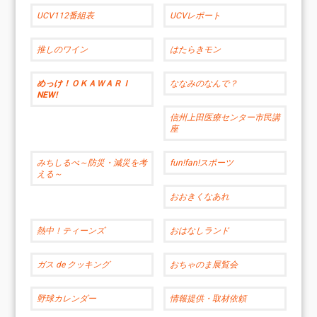
UCV112番組表
UCVレポート
推しのワイン
はたらきモン
めっけ！ＯＫＡＷＡＲＩ
ななみのなんで？
NEW!
信州上田医療センター市民講
座
みちしるべ～防災・減災を考
fun!fan!スポーツ
える～
おおきくなあれ
熱中！ティーンズ
おはなしランド
ガス de クッキング
おちゃのま展覧会
野球カレンダー
情報提供・取材依頼