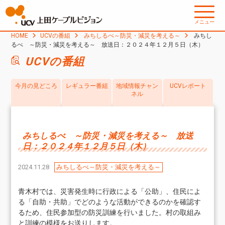
メニュー
HOME
UCVの番組
みちしるべ～防災・減災を考える～
みちし
るべ ～防災・減災を考える～ 放送日：２０２４年１２月５日（木）
UCVの番組
今月の見どころ
レギュラー番組
地域情報チャン
UCVレポート
ネル
みちしるべ ～防災・減災を考える～ 放送
日：２０２４年１２月５日（木）
2024.11.28
みちしるべ～防災・減災を考える～
青木村では、災害発生時に行政による「公助」、住民によ
る「自助・共助」でどのような活動ができるのかを確認す
るため、住民参加型の防災訓練を行いました。村の取組み
と訓練の模様をお送りします。