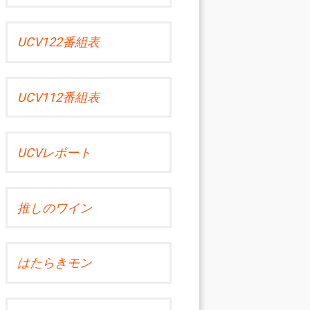
UCV122番組表
UCV112番組表
UCVレポート
推しのワイン
はたらきモン