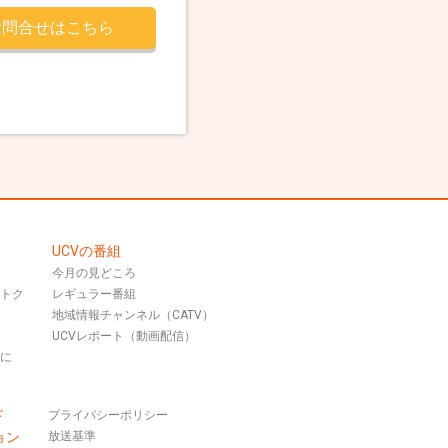
お問合せはこちら
UCVの番組
今月の見どころ
おトク
レギュラー番組
地域情報チャンネル（CATV）
UCVレポート（動画配信）
話に
ド
プライバシーポリシー
ョン
放送基準