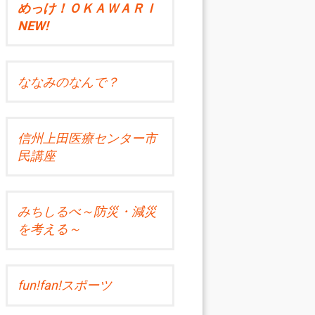
めっけ！ＯＫＡＷＡＲＩ
NEW!
ななみのなんで？
信州上田医療センター市
民講座
みちしるべ～防災・減災
を考える～
fun!fan!スポーツ