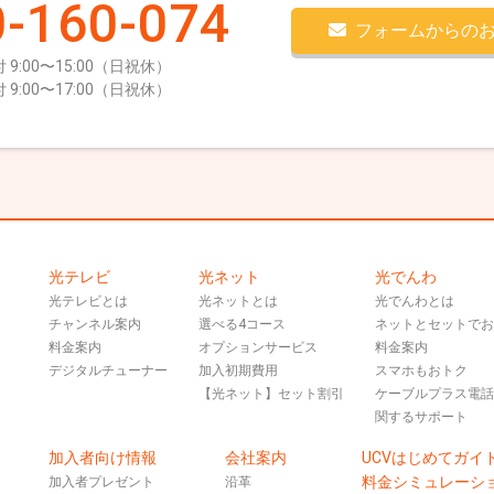
-160-074
フォームからの
 9:00〜15:00（日祝休）
 9:00〜17:00（日祝休）
光テレビ
光ネット
光でんわ
光テレビとは
光ネットとは
光でんわとは
チャンネル案内
選べる4コース
ネットとセットで
料金案内
オプションサービス
料金案内
デジタルチューナー
加入初期費用
スマホもおトク
【光ネット】セット割引
ケーブルプラス電
関するサポート
加入者向け情報
会社案内
UCVはじめてガイ
料金シミュレーシ
加入者プレゼント
沿革