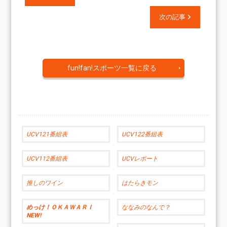
次の記事
fun!fan!スポーツ一覧に戻る
UCV121番組表
UCV122番組表
UCV112番組表
UCVレポート
推しのワイン
はたらきモン
めっけ！ＯＫＡＷＡＲＩ
ななみのなんで？
NEW!