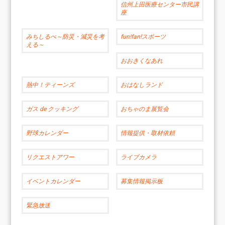
信州上田医療センター市民講
座
みちしるべ～防災・減災を考
fun!fan!スポーツ
える～
おおきくなあれ
熱中！ティーンズ
おはなしランド
ガス de クッキング
おちゃのま展覧会
野球カレンダー
情報提供・取材依頼
リクエストアワー
ライブカメラ
イベントカレンダー
募集情報掲示板
緊急放送