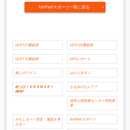
fun!fan!スポーツ一覧に戻る
UCV121番組表
UCV122番組表
UCV112番組表
UCVレポート
推しのワイン
はたらきモン
めっけ！ＯＫＡＷＡＲＩ
ななみのなんで？
NEW!
信州上田医療センター市民講
座
みちしるべ～防災・減災を考
fun!fan!スポーツ
える～