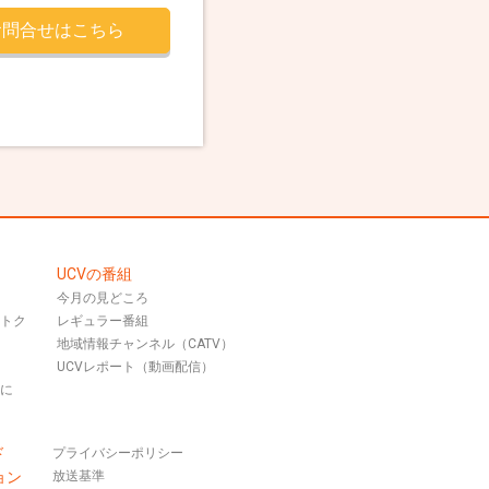
お問合せはこちら
UCVの番組
今月の見どころ
おトク
レギュラー番組
地域情報チャンネル（CATV）
UCVレポート（動画配信）
話に
ド
プライバシーポリシー
ョン
放送基準