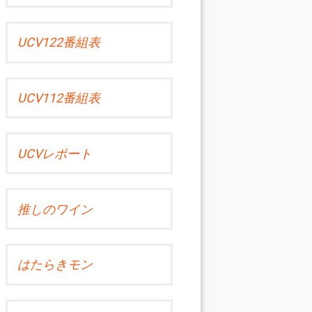
UCV122番組表
UCV112番組表
UCVレポート
推しのワイン
はたらきモン