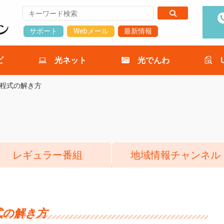
サポート
Webメール
最新情報
ビ
光ネット
光でんわ
程式の解き方
レギュラー番組
地域情報チャンネル
式の解き方