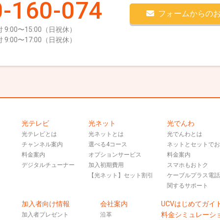
-160-074
フォームからの
 9:00〜15:00（日祝休）
 9:00〜17:00（日祝休）
光テレビ
光ネット
光でんわ
光テレビとは
光ネットとは
光でんわとは
チャンネル案内
選べる4コース
ネットとセットで
料金案内
オプションサービス
料金案内
デジタルチューナー
加入初期費用
スマホもおトク
【光ネット】セット割引
ケーブルプラス電
関するサポート
加入者向け情報
会社案内
UCVはじめてガイ
料金シミュレーシ
加入者プレゼント
沿革