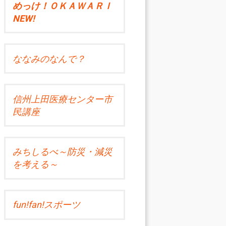
めっけ！ＯＫＡＷＡＲＩ
NEW!
ななみのなんで？
信州上田医療センター市
民講座
みちしるべ～防災・減災
を考える～
fun!fan!スポーツ