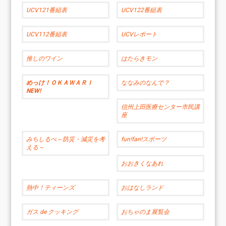
UCV121番組表
UCV122番組表
UCV112番組表
UCVレポート
推しのワイン
はたらきモン
めっけ！ＯＫＡＷＡＲＩ
ななみのなんで？
NEW!
信州上田医療センター市民講
座
みちしるべ～防災・減災を考
fun!fan!スポーツ
える～
おおきくなあれ
熱中！ティーンズ
おはなしランド
ガス de クッキング
おちゃのま展覧会