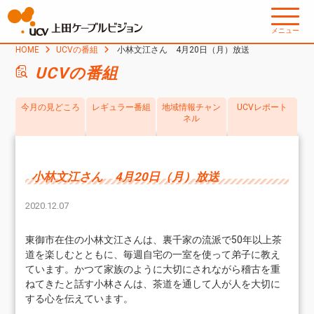
メニュー
HOME
UCVの番組
小林文江さん 4月20日（月）放送
UCVの番組
今月の見どころ
レギュラー番組
地域情報チャン
UCVレポート
ネル
小林文江さん 4月20日（月）放送
2020.12.07
東御市在住の小林文江さんは、裏千家の流派で50年以上茶
道を楽しむとともに、毎週自宅の一室を使って弟子に教え
ています。かつて家族のように大切にされながら稽古を重
ねてきたと話す小林さんは、茶道を通して人が人を大切に
する心を伝えています。