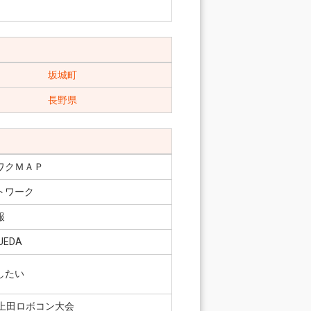
坂城町
長野県
ワクＭＡＰ
トワーク
報
EDA
したい
 上田ロボコン大会