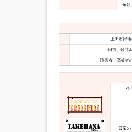
短歌
上田市街地
上田市、軽井
障害者・高齢者
今
日常の