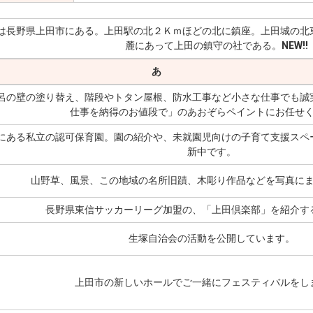
は長野県上田市にある。上田駅の北２Ｋｍほどの北に鎮座。上田城の北
麓にあって上田の鎮守の社である。
NEW!!
あ
呂の壁の塗り替え、階段やトタン屋根、防水工事など小さな仕事でも誠
仕事を納得のお値段で」のあおぞらペイントにお任せ
にある私立の認可保育園。園の紹介や、未就園児向けの子育て支援スペ
新中です。
山野草、風景、この地域の名所旧蹟、木彫り作品などを写真に
長野県東信サッカーリーグ加盟の、「上田倶楽部」を紹介す
生塚自治会の活動を公開しています。
上田市の新しいホールでご一緒にフェスティバルをし