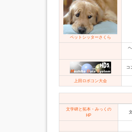
ペットシッターさくら
ヘ
コ
上田ロボコン大会
文学碑と拓本・みっくの
HP