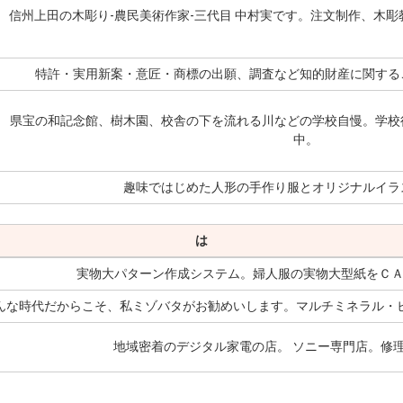
信州上田の木彫り-農民美術作家-三代目 中村実です。注文制作、木彫
特許・実用新案・意匠・商標の出願、調査など知的財産に関する
県宝の和記念館、樹木園、校舎の下を流れる川などの学校自慢。学校
中。
趣味ではじめた人形の手作り服とオリジナルイラ
は
実物大パターン作成システム。婦人服の実物大型紙をＣ
んな時代だからこそ、私ミゾバタがお勧めいします。マルチミネラル・ビ
地域密着のデジタル家電の店。 ソニー専門店。修