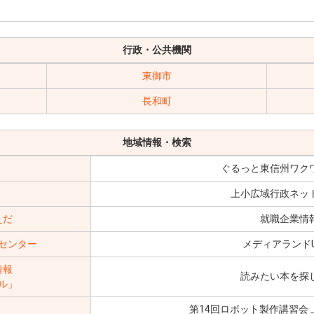
行政・公共機関
東御市
長和町
地域情報・検索
ぐるっと東信州ワク
上小広域行政ネッ
えだ
就職企業情
センター
メディアランドU
情報
読みたい本を探
ル」
第14回ロボット製作講習会