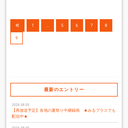
1
…
5
6
7
8
9
最新のエントリー
2026.08.05
【再放送予定】各地の夏祭り中継録画 ★みるプラスでも
配信中★