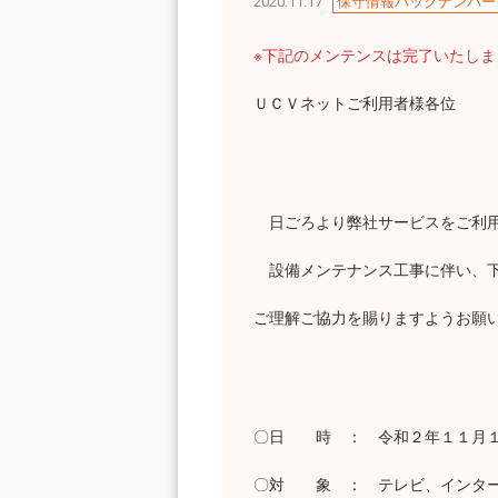
2020.11.17
保守情報バックナンバー
※下記のメンテンスは完了いたし
ＵＣＶネットご利用者様各位
日ごろより弊社サービスをご利用
設備メンテナンス工事に伴い、下
ご理解ご協力を賜りますようお願
〇日 時 ： 令和２年１１月１
〇対 象 ： テレビ、インター