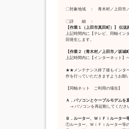
〇対象地域 ： 青木村／上田市
〇詳 細 ：
【作業１（上田市真田町）】 伝送
上記時間内に【テレビ、同軸イン
回発生します。
【作業２（青木村／上田市／坂城町
上記時間内に【インターネット】
★★メンテナンス終了後もインタ
作を行っていただきますようお願
【同軸ネット ご利用の場合】
Ａ．パソコンとケーブルモデムを
→ パソコンを再起動してくださ
Ｂ．ルーター、ＷｉＦｉルーター
①ルーター、ＷｉＦｉルーター等