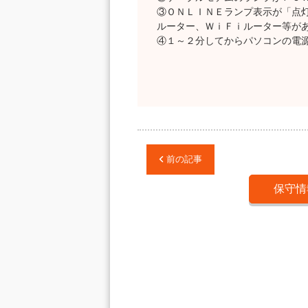
③ＯＮＬＩＮＥランプ表示が「点灯
ルーター、ＷｉＦｉルーター等が
④１～２分してからパソコンの電
前の記事
保守情