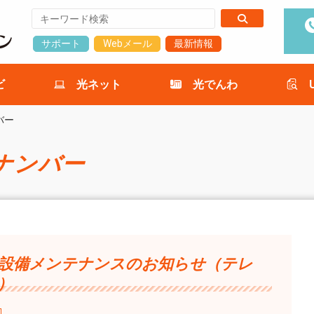
サポート
Webメール
最新情報
ビ
光ネット
光でんわ
バー
ナンバー
日 設備メンテナンスのお知らせ（テレ
）