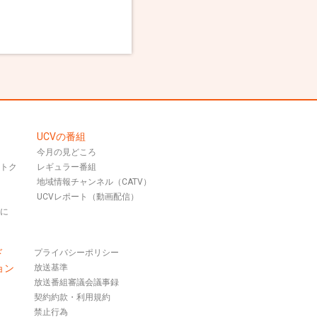
UCVの番組
今月の見どころ
おトク
レギュラー番組
地域情報チャンネル（CATV）
UCVレポート（動画配信）
話に
ド
プライバシーポリシー
ョン
放送基準
放送番組審議会議事録
契約約款・利用規約
禁止行為