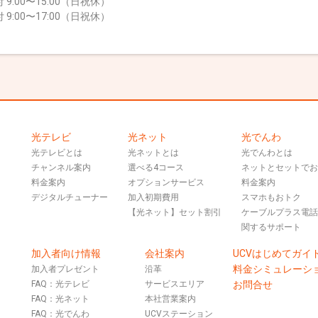
 9:00〜15:00（日祝休）
 9:00〜17:00（日祝休）
光テレビ
光ネット
光でんわ
光テレビとは
光ネットとは
光でんわとは
チャンネル案内
選べる4コース
ネットとセットで
料金案内
オプションサービス
料金案内
デジタルチューナー
加入初期費用
スマホもおトク
【光ネット】セット割引
ケーブルプラス電
関するサポート
加入者向け情報
会社案内
UCVはじめてガイ
料金シミュレーシ
加入者プレゼント
沿革
FAQ：光テレビ
サービスエリア
お問合せ
FAQ：光ネット
本社営業案内
FAQ：光でんわ
UCVステーション