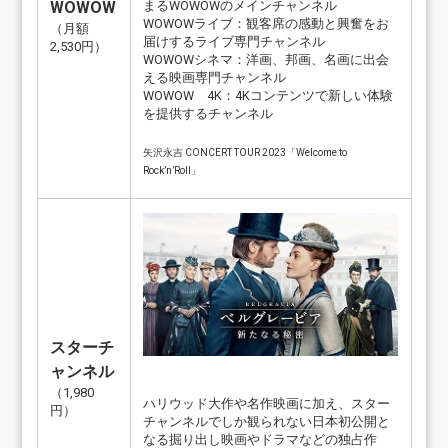
まるWOWOWのメインチャンネル
WOWOW
WOWOWライブ：観客席の感動と興奮をお
（月額
届けするライブ専門チャンネル
2,530円）
WOWOWシネマ：洋画、邦画、名画に出会
える映画専門チャンネル
WOWOW 4K：4Kコンテンツで新しい体験
を提供するチャンネル
矢沢永吉 CONCERT TOUR 2023「Welcome to
Rock’n’Roll」
スターチ
ャンネル
（1,980
ハリウッド大作や名作映画に加え、スター
円）
チャンネルでしか観られない日本初公開と
なる掘り出し映画やドラマなどの独占作