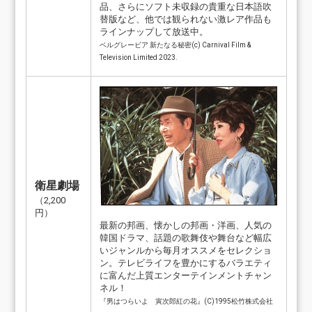
品、さらにソフト未収録の貴重な日本語吹
替版など、他では観られない激レア作品も
ラインナップして放送中。
ベルグレービア 新たなる秘密(c) Carnival Film &
Television Limited 2023.
衛星劇場
（2,200
円）
最新の邦画、懐かしの邦画・洋画、人気の
韓国ドラマ、話題の歌舞伎や舞台など幅広
いジャンルから毎月オススメをセレクショ
ン。テレビライフを豊かにするバラエティ
に富んだ上質エンターテインメントチャン
ネル！
『男はつらいよ 寅次郎紅の花』(C)1995松竹株式会社