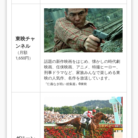
東映チャ
ンネル
（月額
1,650円）
話題の新作映画をはじめ、懐かしの時代劇
映画、任侠映画、アニメ、特撮ヒーロー、
刑事ドラマなど、家族みんなで楽しめる東
映の人気作、名作を放送しています。
『仁義なき戦い 総集篇』©東映