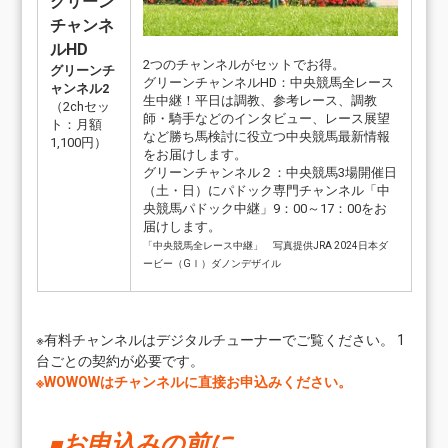
グリーン
チャンネ
ルHD
2つのチャンネルがセットでお得。
グリーンチ
グリーンチャンネルHD：中央競馬全レース
ャンネル2
生中継！平日は調教、参考レース、調教
（2chセッ
師・騎手などのインタビュー、レース展望
ト：月額
など勝ち馬検討に役立つ中央競馬最新情報
1,100円）
をお届けします。
グリーンチャンネル２：中央競馬3場開催日
（土・日）にパドック専門チャンネル「中
央競馬パドック中継」9：00～17：00をお
届けします。
「中央競馬全レース中継」 写真提供JRA 2024日本ダ
ービー（GⅠ）ダノンデザイル
※有料チャンネルはデジタルチューナーでご覧ください。 1
台ごとの契約が必要です。
※WOWOWはチャンネルに直接お申込みください。
■
お申込みの前に
。