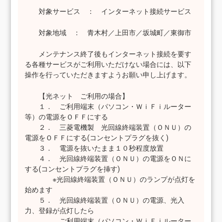
対象サービス ： インターネット接続サービス
対象地域 ： 青木村／上田市／坂城町／東御市
メンテナンス終了後もインターネット接続を要す
る各種サービスがご利用いただけない場合には、以下
操作を行っていただきますようお願い申し上げます。
【光ネット ご利用の場合】
１． ご利用端末（パソコン・ＷｉＦｉルーター
等）の電源をＯＦＦにする
２． 三菱電機製 光回線終端装置（ＯＮＵ）の
電源をＯＦＦにする(コンセントプラグを抜く)
３． 電源を抜いたまま１０秒程度放置
４． 光回線終端装置（ＯＮＵ）の電源をＯＮに
する(コンセントプラグを挿す)
※光回線終端装置（ＯＮＵ）のランプが点灯を
始めます
５． 光回線終端装置（ＯＮＵ）の電源、光入
力、登録が点灯したら
ご利用端末（パソコン・ＷｉＦｉルーター