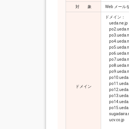
対 象
Web メー
ドメイン：
ueda.ne.jp
po2.ueda.n
po3.ueda.n
po4.ueda.n
po5.ueda.n
po6.ueda.n
po7.ueda.n
po8.ueda.n
po9.ueda.n
po10.ueda.
po11.ueda.
ドメイン
po12.ueda.
po13.ueda.
po14.ueda.
po15.ueda.
sugadaira.n
ucv.co.jp