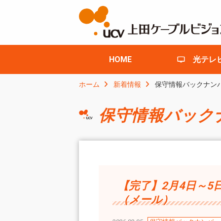
HOME
光テレ
ホーム
新着情報
保守情報バックナン
保守情報バック
【完了】2月4日～
（メール）