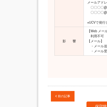
メールアド
〇〇〇〇@ued
〇〇〇〇@po2.
※UCVで発
【Web メー
利用不可
影 響
【メール】
・メール送信
・メール受信
前の記事
保守情