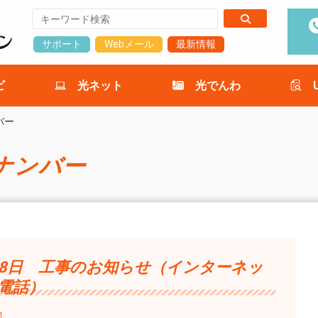
サポート
Webメール
最新情報
ビ
光ネット
光でんわ
バー
ナンバー
28日 工事のお知らせ（インターネッ
電話）