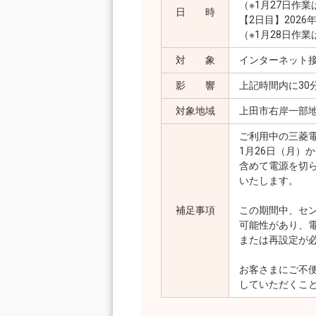
（※1月27日作
日 時
【2日目】2026
（※1月28日作
対 象
インターネット
影 響
上記時間内に30
対象地域
上田市右岸一部
ご利用中の三菱電
1月26日（月）
含めて電源を切
いたします。
補足事項
この期間中、セ
可能性があり、
または再設定が
お客さまにご不
していただくこ