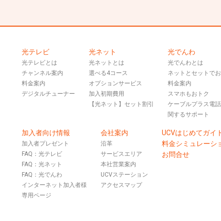
光テレビ
光ネット
光でんわ
光テレビとは
光ネットとは
光でんわとは
チャンネル案内
選べる4コース
ネットとセットで
料金案内
オプションサービス
料金案内
デジタルチューナー
加入初期費用
スマホもおトク
【光ネット】セット割引
ケーブルプラス電
関するサポート
加入者向け情報
会社案内
UCVはじめてガイ
料金シミュレーシ
加入者プレゼント
沿革
FAQ：光テレビ
サービスエリア
お問合せ
FAQ：光ネット
本社営業案内
FAQ：光でんわ
UCVステーション
インターネット加入者様
アクセスマップ
専用ページ