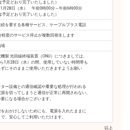
業は予定どおり完了いたしました）
年1月28日（水） 午前0時00分～午前6時00分
業は予定どおり完了いたしました）
接続を要する各種サービス、ケーブルプラス電話
分程度のサービス停止が複数回発生します
地域
機製 光回線終端装置（ONU）につきましては、
から1月28日（水）の間、使用していない時間帯も
らずにそのままご使用いただきますようお願い
ンター設備との通信確認や重要な処理が行われる
電源を切ってしまうと通信が正常に再開されない、
必要になる場合がございます。
便をおかけしないためにも、電源を入れたままに
とで、安心してご利用いただけます。
以上