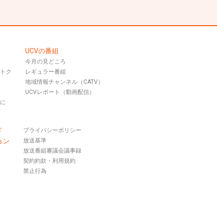
UCVの番組
今月の見どころ
おトク
レギュラー番組
地域情報チャンネル（CATV）
UCVレポート（動画配信）
話に
ド
プライバシーポリシー
ョン
放送基準
放送番組審議会議事録
契約約款・利用規約
禁止行為