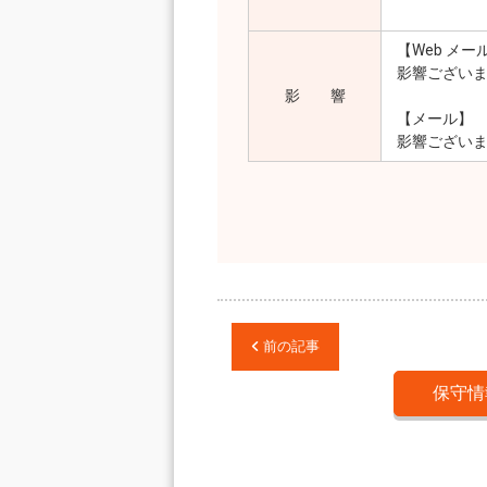
※UCV 
【Web メー
影響ござい
影 響
【メール】
影響ござい
前の記事
保守情