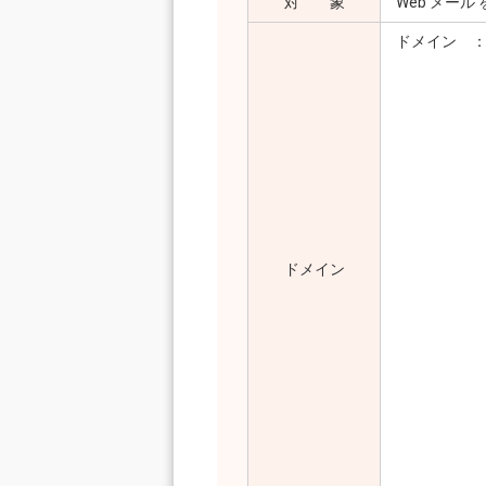
対 象
Web メー
ドメイン ： u
po2.ue
po3.ue
po4.ue
po5.ue
po6.ue
po7.ue
po8.ue
po9.ue
po10.u
ドメイン
po11.u
po12.u
po13.u
po14.u
po15.u
sugada
ucv.
メールアド
メールアドレ