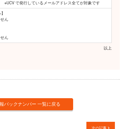
で発行しているメールアドレス全てが対象です
ル】
ません
ません
以上
報バックナンバー 一覧に戻る
次の記事