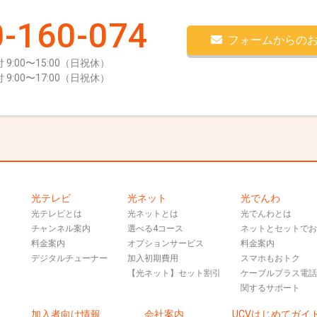
-160-074
フォームからの
 9:00〜15:00（日祝休）
 9:00〜17:00（日祝休）
光テレビ
光ネット
光でんわ
光テレビとは
光ネットとは
光でんわとは
チャンネル案内
選べる4コース
ネットとセットで
料金案内
オプションサービス
料金案内
デジタルチューナー
加入初期費用
スマホもおトク
【光ネット】セット割引
ケーブルプラス電
関するサポート
加入者向け情報
会社案内
UCVはじめてガイ