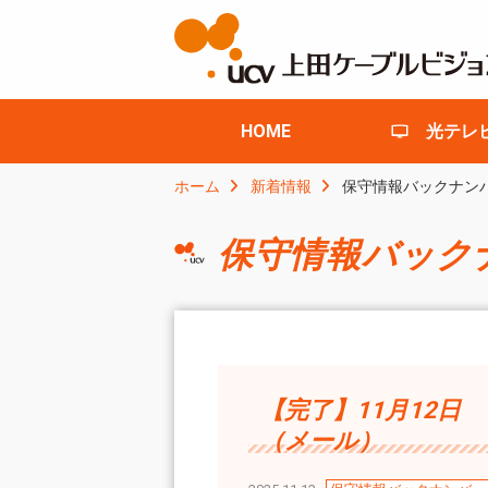
HOME
光テレ
ホーム
新着情報
保守情報バックナン
保守情報バック
【完了】11月12
（メール）