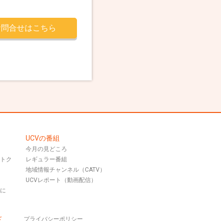
お問合せはこちら
UCVの番組
今月の見どころ
おトク
レギュラー番組
地域情報チャンネル（CATV）
UCVレポート（動画配信）
話に
ド
プライバシーポリシー