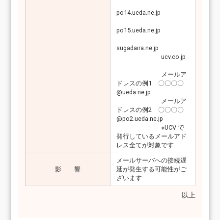
po14.ueda.ne.jp
po15.ueda.ne.jp
sugadaira.ne.jp
ucv.co.jp
メールア
ドレスの例1 〇〇〇〇
@ueda.ne.jp
メールア
ドレスの例2 〇〇〇〇
@po2.ueda.ne.jp
※UCV で
発行しているメールアド
レス全てが対象です
メールサーバへの接続遅
影 響
延が発生する可能性がご
ざいます
以上