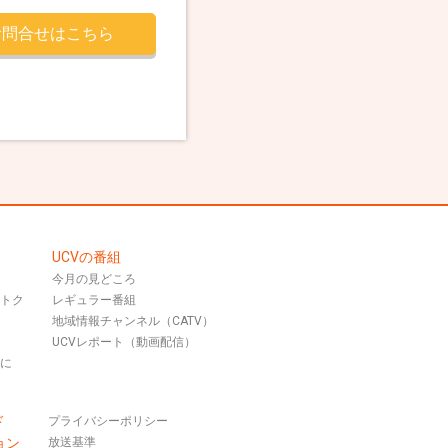
お問合せはこちら
UCVの番組
今月の見どころ
おトク
レギュラー番組
地域情報チャンネル（CATV）
UCVレポート（動画配信）
話に
ド
プライバシーポリシー
ョン
放送基準