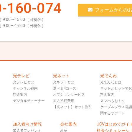
-160-074
フォームからの
 9:00〜15:00（日祝休）
 9:00〜17:00（日祝休）
光テレビ
光ネット
光でんわ
光テレビとは
光ネットとは
光でんわとは
チャンネル案内
選べる4コース
ネットとセットで
料金案内
オプションサービス
料金案内
デジタルチューナー
加入初期費用
スマホもおトク
【光ネット】セット割引
ケーブルプラス電
関するサポート
加入者向け情報
会社案内
UCVはじめてガイ
料金シミュレーシ
加入者プレゼント
沿革