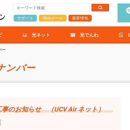
サポート
Webメール
最新情報
ビ
光ネット
光でんわ
バー
ナンバー
事のお知らせ （UCV Air ネット）