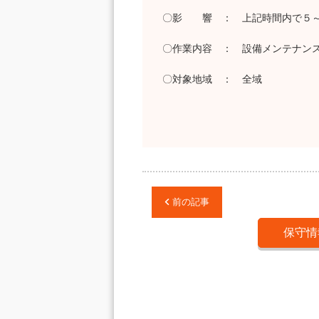
〇影 響 ： 上記時間内で５～
〇作業内容 ： 設備メンテナン
〇対象地域 ： 全域
前の記事
保守情