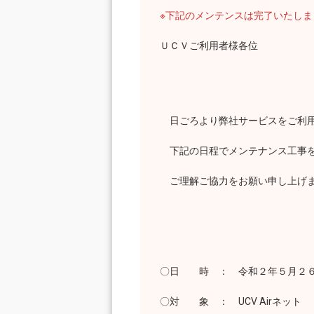
※下記のメンテンスは完了いたし
ＵＣＶご利用者様各位
日ごろより弊社サービスをご利用
下記の日程でメンテナンス工事を
ご理解ご協力をお願い申し上げ
〇日 時 ： 令和２年５月２６
〇対 象 ： UCV Airネット