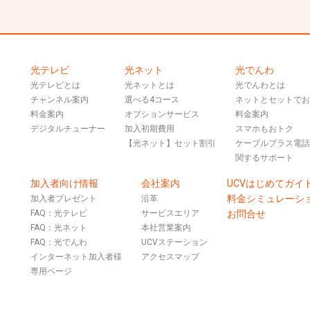
光テレビ
光ネット
光でんわ
光テレビとは
光ネットとは
光でんわとは
チャンネル案内
選べる4コース
ネットとセットで
料金案内
オプションサービス
料金案内
デジタルチューナー
加入初期費用
スマホもおトク
【光ネット】セット割引
ケーブルプラス電
関するサポート
加入者向け情報
会社案内
UCVはじめてガイ
料金シミュレーシ
加入者プレゼント
沿革
FAQ：光テレビ
サービスエリア
お問合せ
FAQ：光ネット
本社営業案内
FAQ：光でんわ
UCVステーション
インターネット加入者様
アクセスマップ
専用ページ