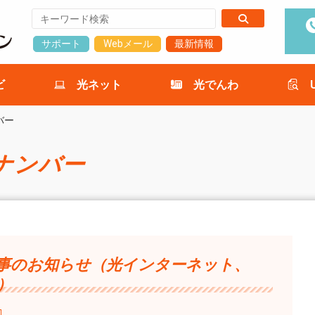
サポート
Webメール
最新情報
ビ
光ネット
光でんわ
バー
ナンバー
工事のお知らせ（光インターネット、
）