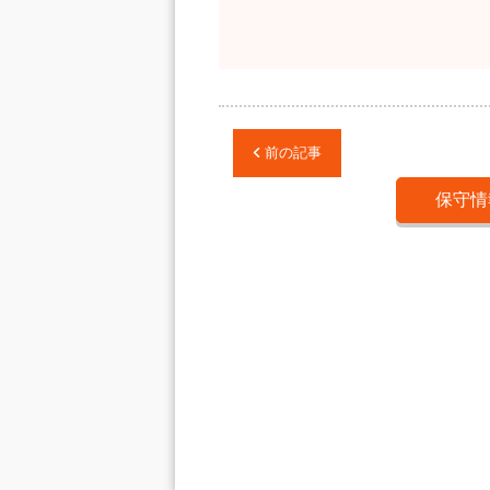
前の記事
保守情