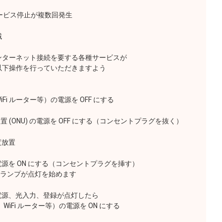
ビス停止が複数回発生
域
ターネット接続を要する各種サービスが
下操作を行っていただきますよう
i ルーター等）の電源を OFF にする
(ONU) の電源を OFF にする（コンセントプラグを抜く）
度放置
電源を ON にする（コンセントプラグを挿す）
のランプが点灯を始めます
の電源、光入力、登録が点灯したら
 ルーター等）の電源を ON にする