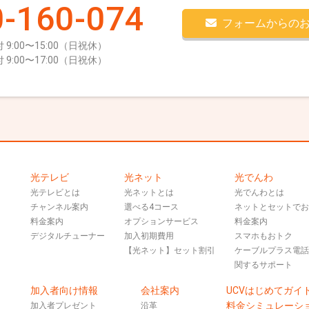
-160-074
フォームからの
 9:00〜15:00（日祝休）
 9:00〜17:00（日祝休）
光テレビ
光ネット
光でんわ
光テレビとは
光ネットとは
光でんわとは
チャンネル案内
選べる4コース
ネットとセットで
料金案内
オプションサービス
料金案内
デジタルチューナー
加入初期費用
スマホもおトク
【光ネット】セット割引
ケーブルプラス電
関するサポート
加入者向け情報
会社案内
UCVはじめてガイ
料金シミュレーシ
加入者プレゼント
沿革