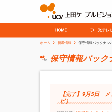
HOME
光テレ
ホーム
新着情報
保守情報バックナン
保守情報バック
【完了】9月5日 
ビ）