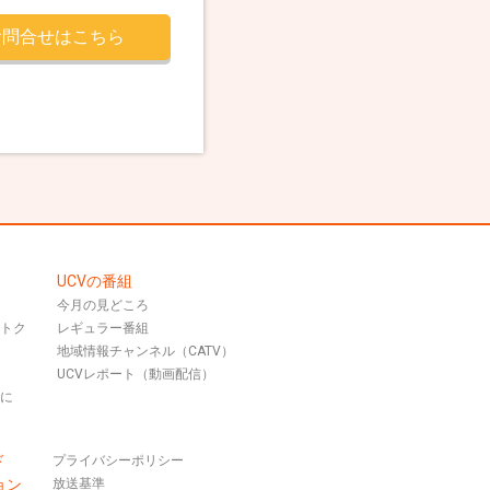
お問合せはこちら
UCVの番組
今月の見どころ
おトク
レギュラー番組
地域情報チャンネル（CATV）
UCVレポート（動画配信）
話に
ド
プライバシーポリシー
ョン
放送基準