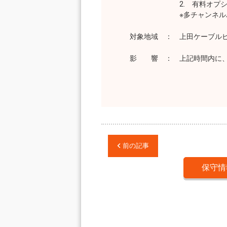
2. 有料オプション
※多チャンネルパック
対象地域 ： 上田ケーブルビ
影 響 ： 上記時間内に、十
前の記事
保守情