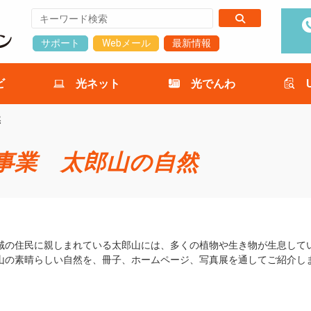
サポート
Webメール
最新情報
ビ
光ネット
光でんわ
然
念事業 太郎山の自然
域の住民に親しまれている太郎山には、多くの植物や生き物が生息して
山の素晴らしい自然を、冊子、ホームページ、写真展を通してご紹介し