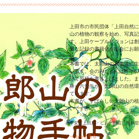
上田市の市民団体「上田自然に
山の植物の観察を始め、写真記
す。上田ケーブルビジョンは創
重な記録の書籍化を同会にお願
本書では、太郎山の裏参道に生
います。会のみなさんは昨年6
けて原稿を書き上げました。ま
林一六先生が、太郎山の自然環
ています。
本書が、すばらしい太郎山の植
いです。
平安堂上田店・しおだ野店、平林堂
→ もっと見る