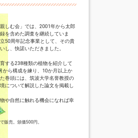
親しむ会」では、2001年から太郎
録を含めた調査を継続していま
立50周年記念事業として、その貴
いし、快諾いただきました。
育する238種類の植物を紹介して
月から構成を練り、10か月以上か
た巻頭には、筑波大学名誉教授の
境について解説した論文を掲載し
物や自然に触れる機会になれば幸
で販売。頒価500円。