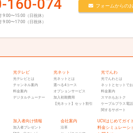
-160-074
フォームからの
 9:00〜15:00（日祝休）
 9:00〜17:00（日祝休）
光テレビ
光ネット
光でんわ
光テレビとは
光ネットとは
光でんわとは
チャンネル案内
選べる4コース
ネットとセットで
料金案内
オプションサービス
料金案内
デジタルチューナー
加入初期費用
スマホもおトク
【光ネット】セット割引
ケーブルプラス電
関するサポート
加入者向け情報
会社案内
UCVはじめてガイ
料金シミュレーシ
加入者プレゼント
沿革