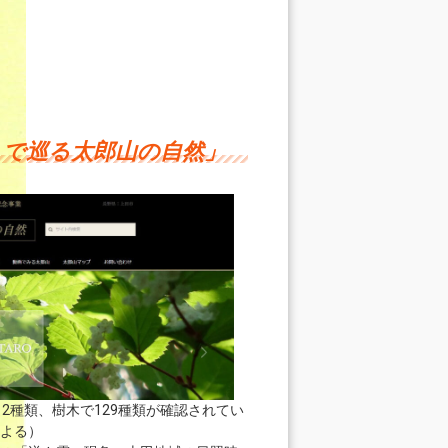
トで巡る太郎山の自然」
2種類、樹木で129種類が確認されてい
よる）