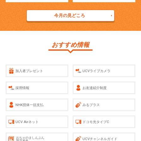
今月の見どころ
おすすめ情報
加入者プレゼント
UCVライブカメラ
採用情報
お友達紹介制度
NHK団体一括支払
みるプラス
UCV Airネット
ドコモ光タイプC
おちゃのましんぶん
UCVチャンネルガイド
題字募集