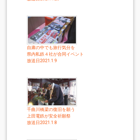
自粛の中でも旅行気分を
県内私鉄４社が合同イベント
放送日2021.1.9
千曲川橋梁の復旧を願う
上田電鉄が安全祈願祭
放送日2021.1.8