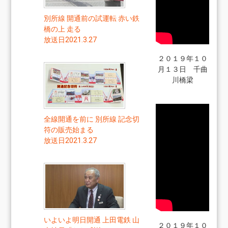
別所線 開通前の試運転 赤い鉄
橋の上 走る
放送日2021.3.27
２０１９年１０
月１３日 千曲
川橋梁
全線開通を前に 別所線 記念切
符の販売始まる
放送日2021.3.27
いよいよ明日開通 上田電鉄 山
２０１９年１０