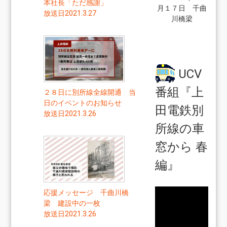
本社長「ただ感謝」
月１７日 千曲
放送日2021.3.27
川橋梁
UCV
番組『上
２８日に別所線全線開通 当
日のイベントのお知らせ
田電鉄別
放送日2021.3.26
所線の車
窓から 春
編』
応援メッセージ 千曲川橋
梁 建設中の一枚
放送日2021.3.26