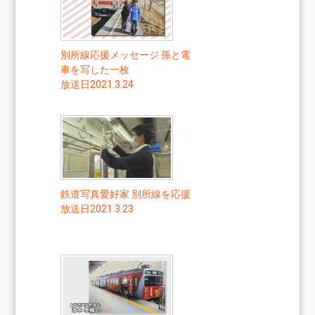
別所線応援メッセージ 孫と電
車を写した一枚
放送日2021.3.24
鉄道写真愛好家 別所線を応援
放送日2021.3.23