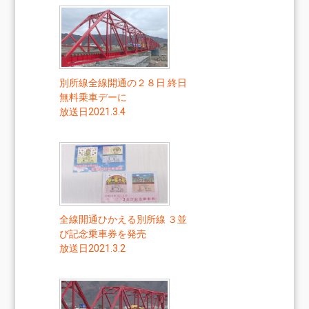
別所線全線開通の２８日 終日
無料乗車デーに
放送日2021.3.4
全線開通ひかえる別所線 ３並
び記念乗車券を発売
放送日2021.3.2