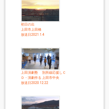
初日の出
上田市上田橋
放送日2021.1.4
上田演劇塾 別所線応援しＣ
Ｄ・演劇作る 上田市中央
放送日2020.12.22